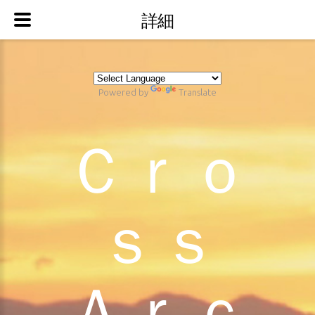
詳細
Powered by
Translate
Ｃｒｏ
ｓｓ
Ａｒｃ