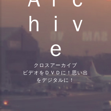
ｈｉｖ
ｅ
クロスアーカイブ
ビデオをＤＶＤに！思い出
をデジタルに！